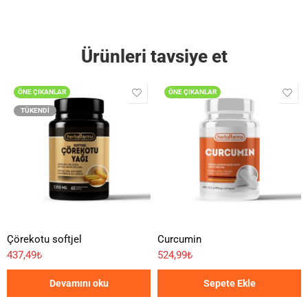
Ürünleri tavsiye et
ÖNE ÇIKANLAR
ÖNE ÇIKANLAR
TÜKENDI
Çörekotu softjel
Curcumin
437,49
₺
524,99
₺
Devamını oku
Sepete Ekle