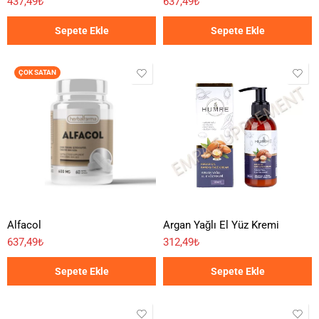
437,49
₺
637,49
₺
Sepete Ekle
Sepete Ekle
ÇOK SATAN
Alfacol
Argan Yağlı El Yüz Kremi
637,49
₺
312,49
₺
Sepete Ekle
Sepete Ekle