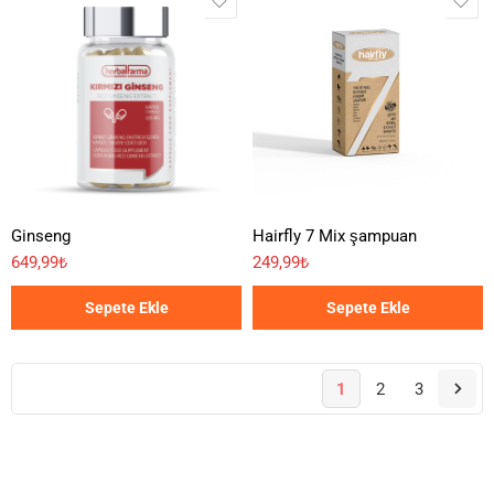
Ginseng
Hairfly 7 Mix şampuan
649,99
₺
249,99
₺
Sepete Ekle
Sepete Ekle
1
2
3