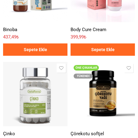
Binoba
Body Cure Cream
437,49
₺
399,99
₺
Sepete Ekle
Sepete Ekle
ÖNE ÇIKANLAR
TÜKENDI
Çinko
Çörekotu softjel