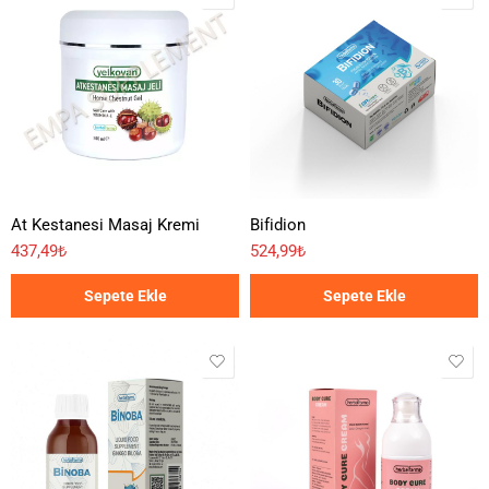
At Kestanesi Masaj Kremi
Bifidion
437,49
₺
524,99
₺
Sepete Ekle
Sepete Ekle