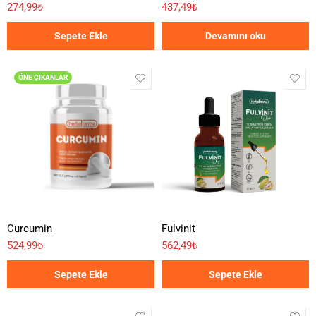
274,99
₺
437,49
₺
Sepete Ekle
Devamını oku
ÖNE ÇIKANLAR
Curcumin
Fulvinit
524,99
₺
562,49
₺
Sepete Ekle
Sepete Ekle