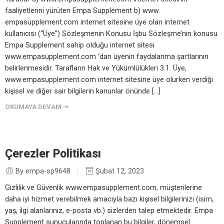
faaliyetlerini yürüten Empa Supplement b) www.
empasupplement.com internet sitesine üye olan internet
kullanıcısı (“Üye”) Sözleşmenin Konusu İşbu Sözleşme’nin konusu
Empa Supplement sahip olduğu internet sitesi
www.empasupplement.com ‘dan üyenin faydalanma şartlarının
belirlenmesidir. Tarafların Hak ve Yükümlülükleri 3.1. Üye,
www.empasupplement.com internet sitesine üye olurken verdiği
kişisel ve diğer sair bilgilerin kanunlar önünde […]
OKUMAYA DEVAM ➞
Çerezler Politikası
By empa-sp9648
Şubat 12, 2023
Gizlilik ve Güvenlik www.empasupplement.com, müşterilerine
daha iyi hizmet verebilmek amacıyla bazı kişisel bilgilerinizi (isim,
yaş, ilgi alanlarınız, e-posta vb.) sizlerden talep etmektedir. Empa
Supplement sunucularında toplanan bu bilgiler, dönemsel