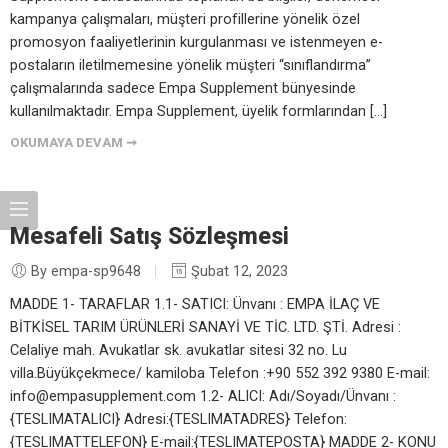
kampanya çalışmaları, müşteri profillerine yönelik özel
promosyon faaliyetlerinin kurgulanması ve istenmeyen e-
postaların iletilmemesine yönelik müşteri “sınıflandırma”
çalışmalarında sadece Empa Supplement bünyesinde
kullanılmaktadır. Empa Supplement, üyelik formlarından […]
OKUMAYA DEVAM ➞
Mesafeli Satış Sözleşmesi
By empa-sp9648
Şubat 12, 2023
MADDE 1- TARAFLAR 1.1- SATICI: Ünvanı : EMPA İLAÇ VE
BİTKİSEL TARIM ÜRÜNLERİ SANAYİ VE TİC. LTD. ŞTİ. Adresi :
Celaliye mah. Avukatlar sk. avukatlar sitesi 32 no. Lu
villa.Büyükçekmece/ kamiloba Telefon :+90 552 392 9380 E-mail:
info@empasupplement.com 1.2- ALICI: Adı/Soyadı/Ünvanı :
{TESLIMATALICI} Adresi:{TESLIMATADRES} Telefon:
{TESLIMATTELEFON} E-mail:{TESLIMATEPOSTA} MADDE 2- KONU