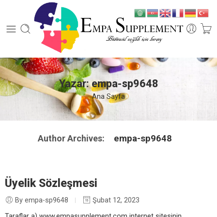
Yazar: empa-sp9648
Ana Sayfa
Author Archives:
empa-sp9648
Üyelik Sözleşmesi
By empa-sp9648
Şubat 12, 2023
Taraflar a) www.empasupplement.com internet sitesinin