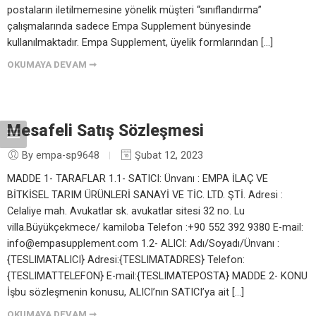
postaların iletilmemesine yönelik müşteri “sınıflandırma”
çalışmalarında sadece Empa Supplement bünyesinde
kullanılmaktadır. Empa Supplement, üyelik formlarından […]
OKUMAYA DEVAM ➞
Mesafeli Satış Sözleşmesi
By empa-sp9648
Şubat 12, 2023
MADDE 1- TARAFLAR 1.1- SATICI: Ünvanı : EMPA İLAÇ VE
BİTKİSEL TARIM ÜRÜNLERİ SANAYİ VE TİC. LTD. ŞTİ. Adresi :
Celaliye mah. Avukatlar sk. avukatlar sitesi 32 no. Lu
villa.Büyükçekmece/ kamiloba Telefon :+90 552 392 9380 E-mail:
info@empasupplement.com 1.2- ALICI: Adı/Soyadı/Ünvanı :
{TESLIMATALICI} Adresi:{TESLIMATADRES} Telefon:
{TESLIMATTELEFON} E-mail:{TESLIMATEPOSTA} MADDE 2- KONU
İşbu sözleşmenin konusu, ALICI’nın SATICI’ya ait […]
OKUMAYA DEVAM ➞