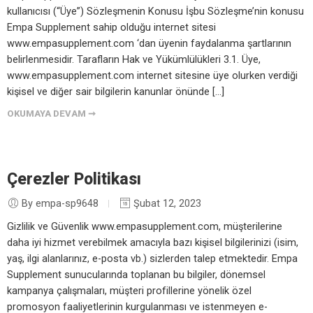
kullanıcısı (“Üye”) Sözleşmenin Konusu İşbu Sözleşme’nin konusu
Empa Supplement sahip olduğu internet sitesi
www.empasupplement.com ‘dan üyenin faydalanma şartlarının
belirlenmesidir. Tarafların Hak ve Yükümlülükleri 3.1. Üye,
www.empasupplement.com internet sitesine üye olurken verdiği
kişisel ve diğer sair bilgilerin kanunlar önünde […]
OKUMAYA DEVAM ➞
Çerezler Politikası
By empa-sp9648
Şubat 12, 2023
Gizlilik ve Güvenlik www.empasupplement.com, müşterilerine
daha iyi hizmet verebilmek amacıyla bazı kişisel bilgilerinizi (isim,
yaş, ilgi alanlarınız, e-posta vb.) sizlerden talep etmektedir. Empa
Supplement sunucularında toplanan bu bilgiler, dönemsel
kampanya çalışmaları, müşteri profillerine yönelik özel
promosyon faaliyetlerinin kurgulanması ve istenmeyen e-