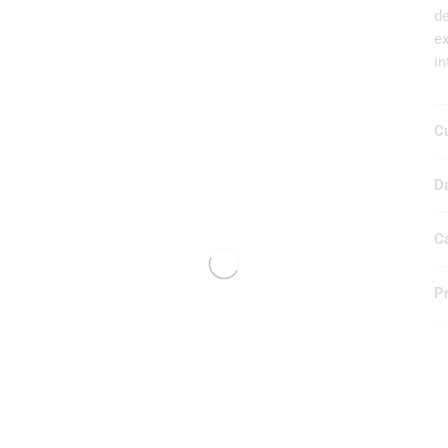
de
ex
in
C
Da
C
P