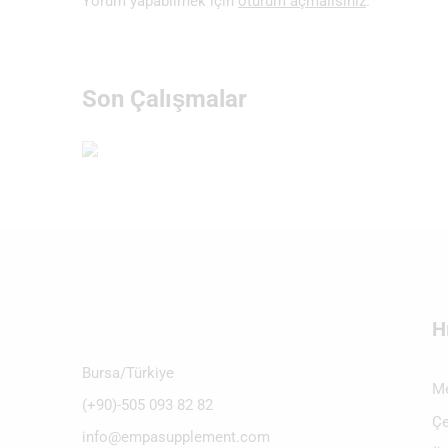
Yorum yapabilmek için
oturum açmalısınız
.
Son Çalışmalar
H
Bursa/Türkiye
Me
(+90)-505 093 82 82
Çe
info@empasupplement.com