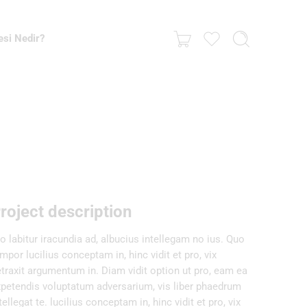
esi Nedir?
roject description
o labitur iracundia ad, albucius intellegam no ius. Quo
mpor lucilius conceptam in, hinc vidit et pro, vix
traxit argumentum in. Diam vidit option ut pro, eam ea
petendis voluptatum adversarium, vis liber phaedrum
tellegat te. lucilius conceptam in, hinc vidit et pro, vix