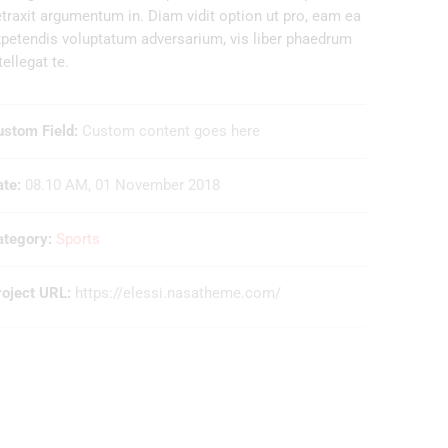
traxit argumentum in. Diam vidit option ut pro, eam ea
petendis voluptatum adversarium, vis liber phaedrum
tellegat te.
ustom Field:
Custom content goes here
te:
08.10 AM, 01 November 2018
ategory:
Sports
roject URL:
https://elessi.nasatheme.com/