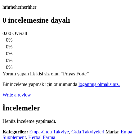
hrhrheherherhher
0 incelemesine dayalı
0.00
Overall
0%
0%
0%
0%
0%
Yorum yapan ilk kişi siz olun “Priyas Forte”
Bir inceleme yapmak için oturumunda
loganmış olmalısınız.
Write a review
İncelemeler
Henüz İnceleme yapılmadı.
Kategoriler:
Empa-Gıda Takviye
,
Gıda Takviyeleri
Marka:
Empa
Supplement
,
Herbal Farma