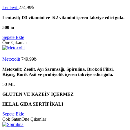
Lentavit
274,99
₺
Lentavit; D3 vitamini ve K2 vitamini içeren takviye edici gıda.
500 iu
Sepete Ekle
Öne Çıkanlar
Metoxolit
749,99
₺
Metoxolit; Zeolit, Ayı Sarımsağı, Spirulina, Brokoli Filizi,
Kişniş, Borik Asit ve probiyotik içeren takviye edici gıda.
50 ML
GLUTEN VE KAZEİN İÇERMEZ
HELAL GIDA SERTİFİKALI
Sepete Ekle
Çok Satan
Öne Çıkanlar