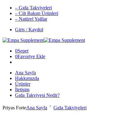
– Gıda Takviyeleri
– Cilt Bakım Ürünleri
– Natürel Yağlar
Giriş / Kaydol
0
Sepet
0
Favoriye Ekle
Ana Sayfa
Hakkımızda
Ürünler
İletişim
Gıda Takviyesi Nedir?
Priyas Forte
Ana Sayfa
Gıda Takviyeleri