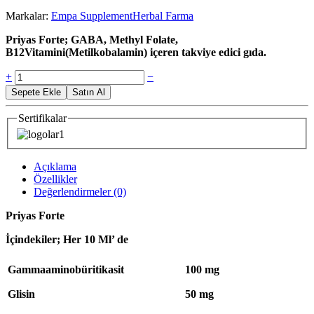
Markalar:
Empa Supplement
Herbal Farma
Priyas Forte; GABA, Methyl Folate,
B12Vitamini(Metilkobalamin) içeren takviye edici gıda.
Priyas
+
−
Forte
Sepete Ekle
Satın Al
adet
Sertifikalar
Açıklama
Özellikler
Değerlendirmeler (0)
Priyas Forte
İçindekiler; Her 10 Ml’ de
Gammaaminobüritikasit
100 mg
Glisin
50 mg