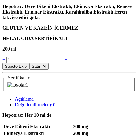
Hepotrac: Deve Dikeni Ekstraktı, Ekinezya Ekstraktı, Reneze
Ekstraktı, Enginar Ekstraktı, Karahindiba Ekstraktı içeren
takviye edici gıda.
GLUTEN VE KAZEİN İÇERMEZ
HELAL GIDA SERTİFİKALI
200 ml
Hepotrac
+
−
adet
Sepete Ekle
Satın Al
Sertifikalar
Açıklama
Değerlendirmeler (0)
Hepotrac; Her 10 ml de
Deve Dikeni Ekstraktı
200 mg
Ekinezya Ekstraktı
200 mg