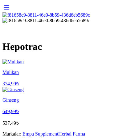
Hepotrac
Mulikan
374,99
₺
Ginseng
649,99
₺
537,49
₺
Markalar:
Empa Supplement
Herbal Farma