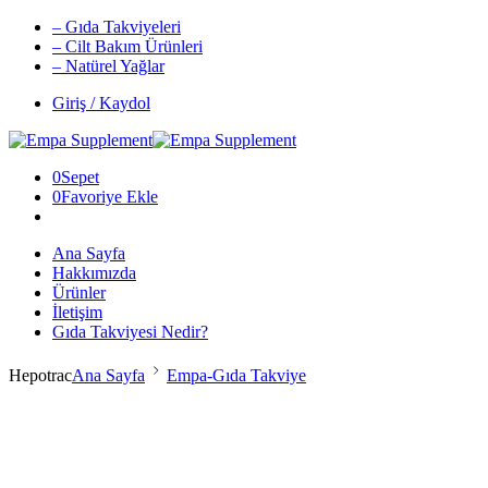
– Gıda Takviyeleri
– Cilt Bakım Ürünleri
– Natürel Yağlar
Giriş / Kaydol
0
Sepet
0
Favoriye Ekle
Ana Sayfa
Hakkımızda
Ürünler
İletişim
Gıda Takviyesi Nedir?
Hepotrac
Ana Sayfa
Empa-Gıda Takviye