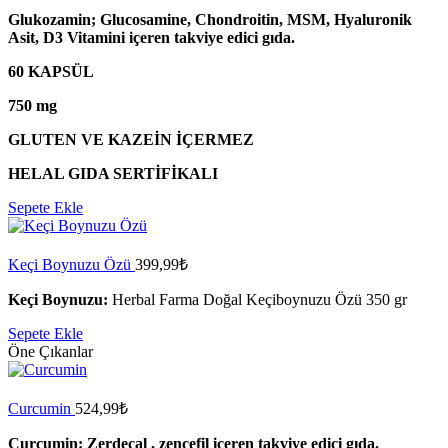
Glukozamin;
Glucosamine, Chondroitin, MSM, Hyaluronik
Asit, D3 Vitamini içeren takviye edici gıda.
60 KAPSÜL
750 mg
GLUTEN VE KAZEİN İÇERMEZ
HELAL GIDA SERTİFİKALI
Sepete Ekle
Keçi Boynuzu Özü
399,99
₺
Keçi Boynuzu:
Herbal Farma Doğal Keçiboynuzu Özü 350 gr
Sepete Ekle
Öne Çıkanlar
Curcumin
524,99
₺
Curcumin: Zerdeçal , zencefil içeren takviye edici gıda.