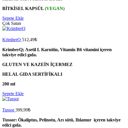
BİTKİSEL KAPSÜL
(VEGAN)
Sepete Ekle
Çok Satan
KrimberQ
512,49
₺
KrimberQ;
Asetil L Karnitin, Vitamin B6 vitamini içeren
takviye edici gıda.
GLUTEN VE KAZEİN İÇERMEZ
HELAL GIDA SERTİFİKALI
200 ml
Sepete Ekle
Tussor
399,99
₺
Tussor: Ökaliptus, Pelinotu, Arı sütü, Ihlamur içeren takviye
edici gıda.