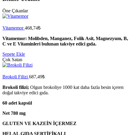
Öne Çıkanlar
Vitamemor
468,74
₺
Vitamemor: Molibden, Manganez, Folik Asit, Magnezyum, B,
C ve E Vitaminleri bulunan takviye edici gıda.
Sepete Ekle
Çok Satan
Brokoli Filizi
687,49
₺
Brokoli filizi;
Olgun brokoliye 1000 kat daha fazla besin içeren
doğal takviye edici gıda.
60 adet kapsül
Net 780 mg
GLUTEN VE KAZEİN İÇERMEZ
HELAL GIDA SERTİFİKALI