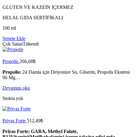
GLUTEN VE KAZEİN İÇERMEZ
HELAL GIDA SERTİFİKALI
100 ml
Sepete Ekle
Çok Satan
Tükendi
Propolis
266,68
₺
Propolis:
24 Damla için Deiyonize Su, Gliserin, Propolis Ekstresi
96 Mg…
Devamını oku
Stokta yok
Priyas Forte
512,49
₺
Priyas Forte; GABA, Methyl Folate,
B12Vitamini(Metilkobalamin) içeren takviye edici gıda.