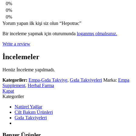
0%
0%
0%
Yorum yapan ilk kişi siz olun “Hepotrac”
Bir inceleme yapmak için oturumunda
loganmış olmalısınız.
Write a review
İncelemeler
Henüz İnceleme yapılmadı.
Kategoriler:
Empa-Gıda Takviye
,
Gıda Takviyeleri
Marka:
Empa
Supplement
,
Herbal Farma
Kapat
Kategoriler
Natürel Yağlar
Cilt Bakım Ürünleri
Gıda Takviyeleri
Benzer Ürünler