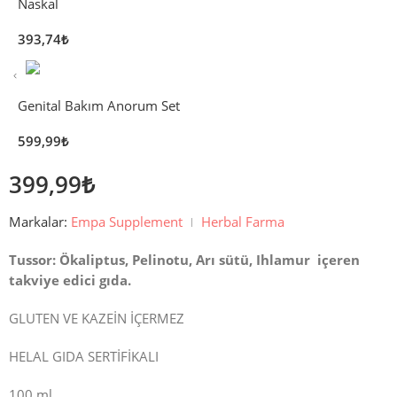
Naskal
393,74
₺
Genital Bakım Anorum Set
599,99
₺
399,99
₺
Markalar:
Empa Supplement
Herbal Farma
Tussor: Ökaliptus, Pelinotu, Arı sütü, Ihlamur içeren
takviye edici gıda.
GLUTEN VE KAZEİN İÇERMEZ
HELAL GIDA SERTİFİKALI
100 ml